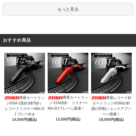
もっと見る
おすすめ商品
樽屋カートリッ
樽屋カートリッ
樽屋レコード針
ジ 01M赤針 リスナー/
ジ05M-2黒針(楕円針）
カートリッジ/03M白/針
Mix-DJプレーに最適！
レコードリスナー/Mix-D
跳び抑制ショックアブソ
J プレー向き
ーバ搭載！
13,500円(税込)
14,500円(税込)
18,500円(税込)