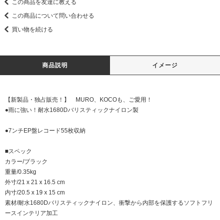
この商品を友達に教える
この商品について問い合わせる
買い物を続ける
商品説明
イメージ
【新製品・独占販売！】 MURO、KOCOも、ご愛用！
●雨に強い！耐水1680Dバリスティックナイロン製
●7ンチEP盤レコード55枚収納
■スペック
カラー/ブラック
重量/0.35kg
外寸/21 x 21 x 16.5 cm
内寸/20.5 x 19 x 15 cm
素材/耐水1680Dバリスティックナイロン、衝撃から内部を保護するソフトフリ
ースインテリア加工