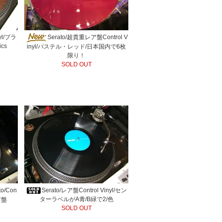
yl/ブラ
Serato/超貴重レア盤Control V
cs
inyl/パステル・レッド/日本国内で6枚
限り！
SOLD OUT
o/Con
Serato/レア盤Control Vinyl/セン
ターラベルがA青/B緑で2/色
ア盤
SOLD OUT