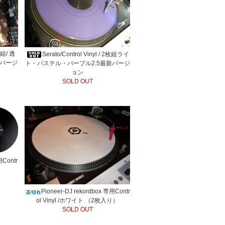
2枚組/ 透
Serato/Control Vinyl / 2枚組ライ
新バージ
ト・パステル・パープル2.5最新バージ
ョン
SOLD OUT
用Contr
）
Pioneer-DJ rekordbox 専用Contr
ol Vinyl /ホワイト （2枚入り）
SOLD OUT