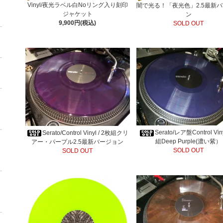
Vinyl/夜光ラベル白Noリング入り刻印
闇で光る！「夜光色」2.5最新
ジャケット
ン
9,900円(税込)
SOLD OUT
Serato/レア盤Control Vin
Serato/Control Vinyl / 2枚組クリ
組Deep Purple(濃い紫）
アー・パープル2.5最新バージョン
SOLD OUT
SOLD OUT