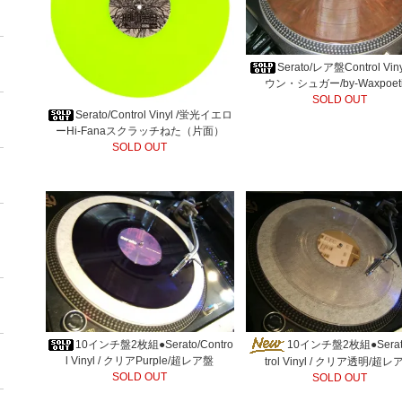
Serato/レア盤Control Vin
ウン・シュガー/by-Waxpoeti
SOLD OUT
Serato/Control Vinyl /蛍光イエロ
ーHi-Fanaスクラッチねた（片面）
SOLD OUT
10インチ盤2枚組●Serato/Contro
10インチ盤2枚組●Serat
l Vinyl / クリアPurple/超レア盤
trol Vinyl / クリア透明/超レ
SOLD OUT
SOLD OUT