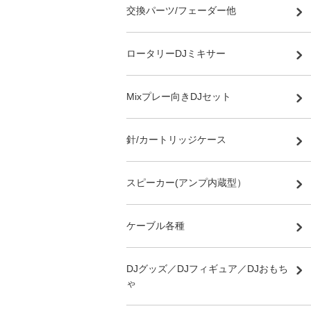
交換パーツ/フェーダー他
ロータリーDJミキサー
Mixプレー向きDJセット
針/カートリッジケース
スピーカー(アンプ内蔵型）
ケーブル各種
DJグッズ／DJフィギュア／DJおもち
ゃ