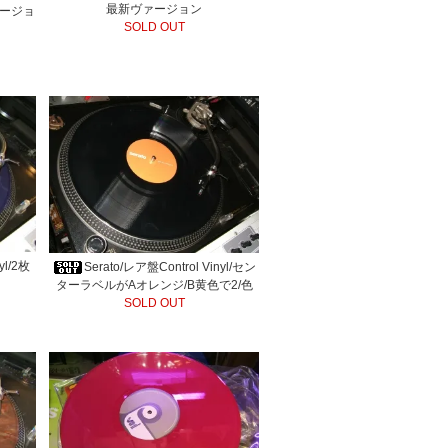
最新ヴァージョン
バージョ
SOLD OUT
yl/2枚
Serato/レア盤Control Vinyl/セン
ターラベルがAオレンジ/B黄色で2/色
SOLD OUT