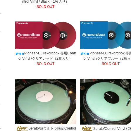
ntrol Vinyl / Black（1枚入り）
SOLD OUT
Pioneer-DJ rekordbox 専用Contr
Pioneer-DJ rekordbox 専
ol Vinyl /クリアレッド（2枚入り）
ol Vinyl /クリアブルー（2枚
SOLD OUT
SOLD OUT
Serato/超ウルトラ限定Control
Serato/Control Vinyl 