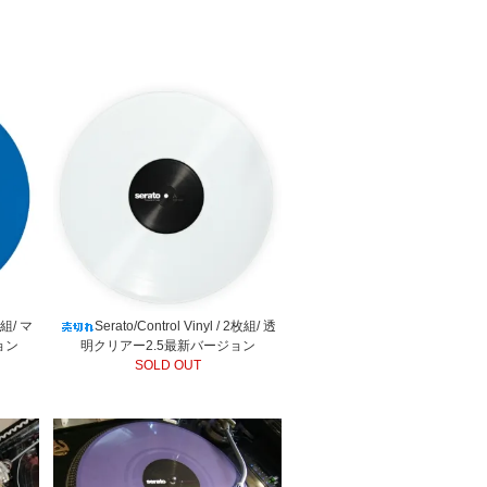
2枚組/ マ
Serato/Control Vinyl / 2枚組/ 透
ョン
明クリアー2.5最新バージョン
SOLD OUT