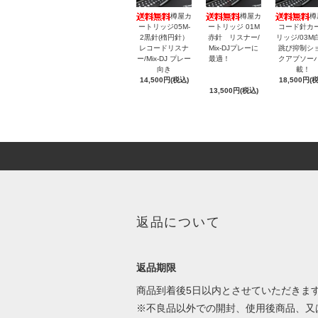
樽屋カ
樽屋カ
樽
ートリッジ05M-
ートリッジ 01M
コード針カ
2黒針(楕円針）
赤針 リスナー/
リッジ/03M
レコードリスナ
Mix-DJプレーに
跳び抑制シ
ー/Mix-DJ プレー
最適！
クアブソー
向き
載！
14,500円(税込)
18,500円(
13,500円(税込)
返品について
返品期限
商品到着後5日以内とさせていただきま
※不良品以外での開封、使用後商品、又