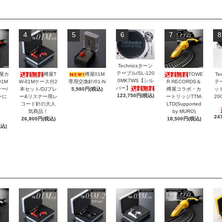
4
5
6
7
8
Technicsターン
テーブル/SL-120
屋カ
樽屋T
樽屋01M
TOWE
Te
0MK7WS【シル
1M
W-01Mケース付2
専用交換針/01-N
R RECORDS＆
テ
バー】
ー/
本セット/DJプレ
5,980円(税込)
樽屋コラボ・カ
ッ
123,750円(税込)
ーに
ー&リスナー用レ
ートリッジTTM-
20
！
コード針の大人
LTD(Supported
気商品！
by MURO)
24
26,800円(税込)
18,500円(税込)
税込)