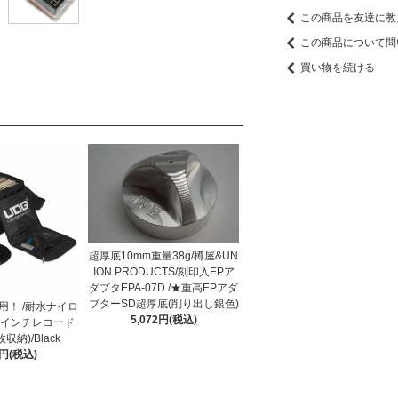
この商品を友達に教
この商品について問
買い物を続ける
超厚底10mm重量38g/樽屋&UN
ION PRODUCTS/刻印入EPア
ダブタEPA-07D /★重高EPアダ
ブターSD超厚底(削り出し銀色)
愛用！ /耐水ナイロ
5,072円(税込)
７インチレコード
収納)/Black
0円(税込)