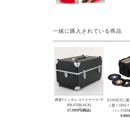
一緒に購入されている商品
樽屋7インチレコードケース / F
DJ KOCOご
RB-07(BLACK)
ン製！UDG
17,500円(税込)
バッグ(55枚
9,98