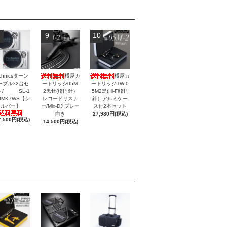
9
10
chnicsターン
樽屋カ
樽屋カ
ーブル×2台セ
ートリッジ05M-
ートリッジTW-0
ト/ SL-1
2黒針(楕円針）
5M2黒(Hi-Fi楕円
0MK7WS【シ
レコードリスナ
針）アルミケー
ルバー】
ー/Mix-DJ プレー
ス付2本セット
向き
27,980円(税込)
7,500円(税込)
14,500円(税込)