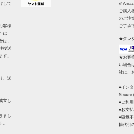
けして
※Ama
ご購入
のご注
お客様
ご了承
たは
★クレ
合は、
往復送
ます。
★お客
い場合
社に、
り、送
●イン
Secu
成立し
●ご利
●お支
きまし
●磁気
す。
輸代引