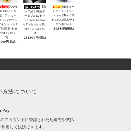
TOWE
【激
UDGカー
RECORDS＆
トセット7インチ
レア品】樽屋ポ
屋コラボカー
レコードBag/UE
ータブルDJセッ
リッジ/ケース
P-150C/耐水ナイ
ト/Black Technic
ツインセットT
ロン製Black
s 7” slip mats Edi
TTM黄針(Sup
23,980円(税込)
tion」/PDJ-T7S
rted by MUR
M
O)
198,000円(税込)
,000円(税込)
い方法について
 Pay
onのアカウントに登録された配送先や支払
を利用して決済できます。