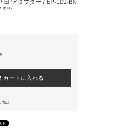
/ EPアダブター / EP-1DJ-BK
-1DJ-BK
個
カートに入れる
く表記