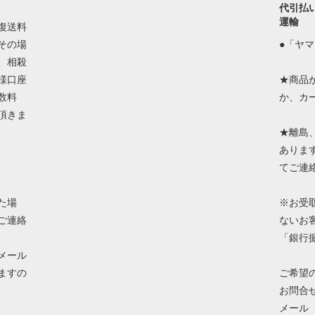
代引払
運輸
復送料
その場
●「ヤ
、相殺
様口座
★商品
数料
か、カ
頂きま
★離島
ありま
てご連
た場
※お受
ご連絡
ないお
「銀行
メール
ますの
ご希望
お問合
メール in