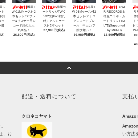
屋レ
樽屋T
樽屋カ
樽屋T
TOWE
ート
W-01Mケース付2
ートリッジTW-0
W-03Mケース付2
R RECORDS＆
R 
白/針
本セット/DJプレ
5M2黒(Hi-Fi楕円
本セット/アナロ
樽屋コラボ・カ
樽
ョッ
ー&リスナー用レ
針）アルミケー
グレコードプレ
ートリッジTTM-
ト
バ搭
コード針の大人
ス付2本セット
ー用！中出力で
LTD(Supported
付
気商品！
27,980円(税込)
跳び難い！
by MURO)
W-
税込)
26,800円(税込)
36,980円(税込)
18,500円(税込)
po
48
配送・送料について
支払
クロネコヤマト
Amazon
す。
Amaz
は、お
い方法