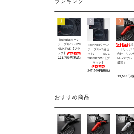
ランキング
1
2
3
Technicsターン
テーブル/SL-120
Technicsターン
樽
0MK7WK【ブラ
テーブル×2台セ
ートリッジ 0
ック】
ット/ SL-1
赤針 リスナ
123,750円(税込)
200MK7WK【ブ
Mix-DJプレ
ラック】
最適
247,500円(税込)
13,500円(
おすすめ商品