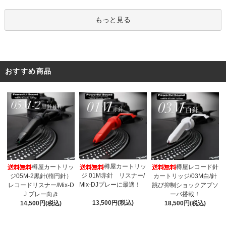
もっと見る
おすすめ商品
樽屋カートリッ
樽屋カートリッ
樽屋レコード針
ジ 01M赤針 リスナー/
ジ05M-2黒針(楕円針）
カートリッジ/03M白/針
Mix-DJプレーに最適！
レコードリスナー/Mix-D
跳び抑制ショックアブソ
J プレー向き
ーバ搭載！
13,500円(税込)
14,500円(税込)
18,500円(税込)