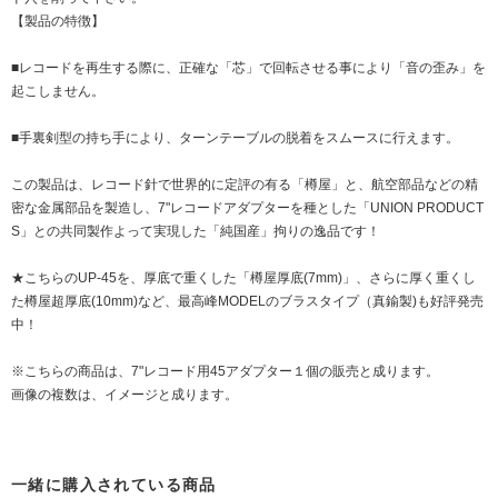
【製品の特徴】
■レコードを再生する際に、正確な「芯」で回転させる事により「音の歪み」を
起こしません。
■手裏剣型の持ち手により、ターンテーブルの脱着をスムースに行えます。
この製品は、レコード針で世界的に定評の有る「樽屋」と、航空部品などの精
密な金属部品を製造し、7"レコードアダプターを種とした「UNION PRODUCT
S」との共同製作よって実現した「純国産」拘りの逸品です！
★こちらのUP-45を、厚底で重くした「樽屋厚底(7mm)」、さらに厚く重くし
た樽屋超厚底(10mm)など、最高峰MODELのブラスタイプ（真鍮製)も好評発売
中！
※こちらの商品は、7"レコード用45アダプター１個の販売と成ります。
画像の複数は、イメージと成ります。
一緒に購入されている商品