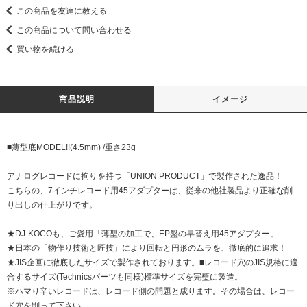
この商品を友達に教える
この商品について問い合わせる
買い物を続ける
商品説明
イメージ
■薄型底MODEL!!(4.5mm) /重さ23g
アナログレコードに拘りを持つ「UNION PRODUCT」で製作された逸品！
こちらの、7インチレコード用45アダプターは、従来の他社製品より正確な削
り出しの仕上がりです。
★DJ-KOCOも、ご愛用「薄型の加工で、EP盤の早替え用45アダプター」
★日本の「物作り技術と匠技」により回転と円形のムラを、徹底的に追求！
★JIS企画に徹底したサイズで製作されております。■レコード穴のJIS規格に適
合するサイズ(Technicsパーツも同様)標準サイズを完璧に製造。
※ハマり辛いレコードは、レコード側の問題と成ります。その場合は、レコー
ド穴を削って下さい。