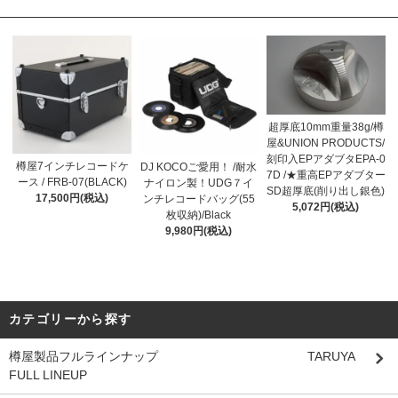
超厚底10mm重量38g/樽
屋&UNION PRODUCTS/
刻印入EPアダブタEPA-0
樽屋7インチレコードケ
DJ KOCOご愛用！ /耐水
7D /★重高EPアダブター
ース / FRB-07(BLACK)
ナイロン製！UDG７イ
SD超厚底(削り出し銀色)
17,500円(税込)
ンチレコードバッグ(55
5,072円(税込)
枚収納)/Black
9,980円(税込)
カテゴリーから探す
樽屋製品フルラインナップ TARUYA
FULL LINEUP