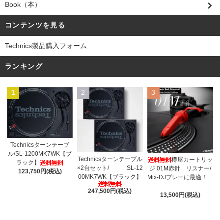
Book（本）
コンテンツを見る
Technics製品購入フォーム
ランキング
1
2
3
Technicsターンテーブ
ル/SL-1200MK7WK【ブ
Technicsターンテーブル
樽屋カートリッ
ラック】
×2台セット/ SL-12
ジ 01M赤針 リスナー/
123,750円(税込)
00MK7WK【ブラック】
Mix-DJプレーに最適！
247,500円(税込)
13,500円(税込)